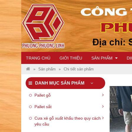
PALLET SẮT 01
TRANG CHỦ
GIỚI THIỆU
SẢN PHẨM
DỊ
EN
Sản phẩm
Chi tiết sản phẩm
DANH MỤC SẢN PHẨM
PALLET GỖ 06
Pallet gỗ
Pallet sắt
Cưa xẻ gỗ xuất khẩu theo quy cách
yêu cầu