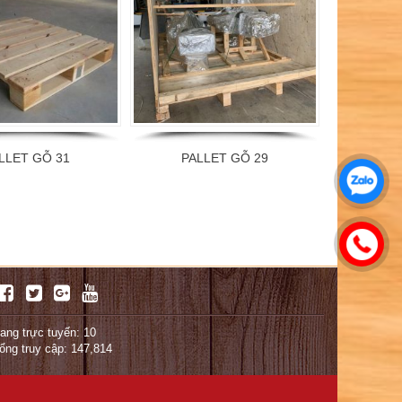
LLET GỖ 31
PALLET GỖ 29
ang trực tuyến: 10
ổng truy cập: 147,814