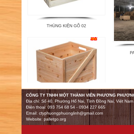
THÙNG KIỆN GỖ 02
P
THÙNG KIỆN GỖ 01
CÔNG TY TNHH MỘT THÀNH VIÊN PHƯƠNG PHƯƠNG
Địa chỉ: Số 40, Phường Hố Nai, Tỉnh Đồng Nai, Việt Nam
Điện thoại: 093 754 68 54 - 0934 227 665
Email: ctyphuongphuonglinh@gmail.com
Website: palletgo.org