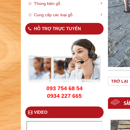
Thùng kiện gỗ
Cung cấp các loại gỗ
HỖ TRỢ TRỰC TUYẾN
PALLET GỖ 02
TRỞ LẠI
093 754 68 54
0934 227 665
SẢN
VIDEO
PALLET GỖ 05