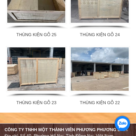
THÙNG KIỆN GỖ 25
THÙNG KIỆN GỖ 24
THÙNG KIỆN GỖ 23
THÙNG KIỆN GỖ 22
CÔNG TY TNHH MỘT THÀNH VIÊN PHƯƠNG PHƯƠNG LINH
Địa chỉ: Số 40, Phường Hố Nai, Tỉnh Đồng Nai, Việt Nam.