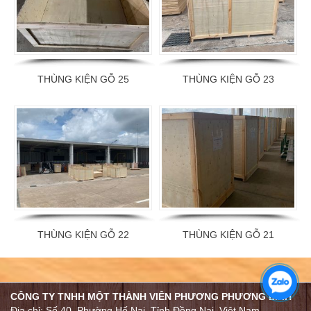
THÙNG KIỆN GỖ 25
THÙNG KIỆN GỖ 23
THÙNG KIỆN GỖ 22
THÙNG KIỆN GỖ 21
CÔNG TY TNHH MỘT THÀNH VIÊN PHƯƠNG PHƯƠNG LINH
Địa chỉ: Số 40, Phường Hố Nai, Tỉnh Đồng Nai, Việt Nam.