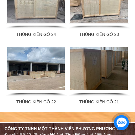
THÙNG KIỆN GỖ 24
THÙNG KIỆN GỖ 23
THÙNG KIỆN GỖ 22
THÙNG KIỆN GỖ 21
CÔNG TY TNHH MỘT THÀNH VIÊN PHƯƠNG PHƯƠNG LINH
Địa chỉ: Số 40, Phường Hố Nai, Tỉnh Đồng Nai, Việt Nam.